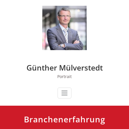
Zum
Inhalt
springen
Günther Mülverstedt
Portrait
Branchenerfahrung