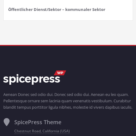
Öffentlicher Dienst/Sektor – kommunaler Sektor
Aenean Donec sed odio dui. Donec sed odio dui. Aenean eu leo quam.
Pellentesque ornare sem lacinia quam venenatis vestibulum. Curabitur
blandit tempus porttitor ligula nibhes, molestie id vivers dapibus iaculis.
SpicePress Theme
Chestnut Road, California (USA)