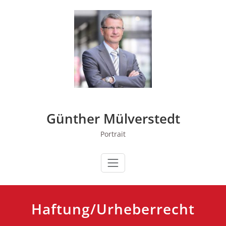
Zum
Inhalt
springen
Günther Mülverstedt
Portrait
Haftung/Urheberrecht